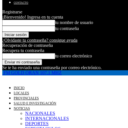
CONTACTO
Registrarse
¡Bienvenido! Ingresa en tu cuenta
tu nombre de usuario
tu contraseña
¿Olvidaste tu contraseña? consigue ayuda
Recuperación de contraseña
Recupera tu contraseña
tu correo electrónico
Se te ha enviado una contraseña por correo electrónico.
FM GOLD ORAN 107.1 MHZ
INICIO
LOCALES
PROVINCIALES
SALUD E INVESTIGACIÓN
NOTICIAS
NACIONALES
INTERNACIONALES
DEPORTES