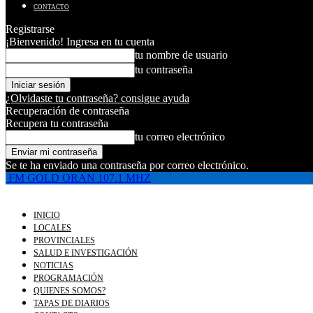
CONTACTO
Registrarse
¡Bienvenido! Ingresa en tu cuenta
tu nombre de usuario
tu contraseña
¿Olvidaste tu contraseña? consigue ayuda
Recuperación de contraseña
Recupera tu contraseña
tu correo electrónico
Se te ha enviado una contraseña por correo electrónico.
FM GOLD ORAN 107.1 MHZ
INICIO
LOCALES
PROVINCIALES
SALUD E INVESTIGACIÓN
NOTICIAS
PROGRAMACIÓN
QUIENES SOMOS?
TAPAS DE DIARIOS