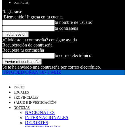
CONTACTO
Registrarse
¡Bienvenido! Ingresa en tu cuenta
tu nombre de usuario
tu contraseña
¿Olvidaste tu contraseña? consigue ayuda
Recuperación de contraseña
Recupera tu contraseña
tu correo electrónico
Se te ha enviado una contraseña por correo electrónico.
FM GOLD ORAN 107.1 MHZ
INICIO
LOCALES
PROVINCIALES
SALUD E INVESTIGACIÓN
NOTICIAS
NACIONALES
INTERNACIONALES
DEPORTES