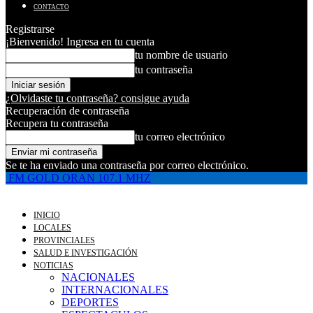
CONTACTO
Registrarse
¡Bienvenido! Ingresa en tu cuenta
tu nombre de usuario
tu contraseña
¿Olvidaste tu contraseña? consigue ayuda
Recuperación de contraseña
Recupera tu contraseña
tu correo electrónico
Se te ha enviado una contraseña por correo electrónico.
FM GOLD ORAN 107.1 MHZ
INICIO
LOCALES
PROVINCIALES
SALUD E INVESTIGACIÓN
NOTICIAS
NACIONALES
INTERNACIONALES
DEPORTES