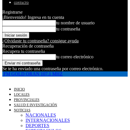
CONTACTO
Registrarse
¡Bienvenido! Ingresa en tu cuenta
tu nombre de usuario
tu contraseña
¿Olvidaste tu contraseña? consigue ayuda
Recuperación de contraseña
Recupera tu contraseña
tu correo electrónico
Se te ha enviado una contraseña por correo electrónico.
FM GOLD ORAN 107.1 MHZ
INICIO
LOCALES
PROVINCIALES
SALUD E INVESTIGACIÓN
NOTICIAS
NACIONALES
INTERNACIONALES
DEPORTES