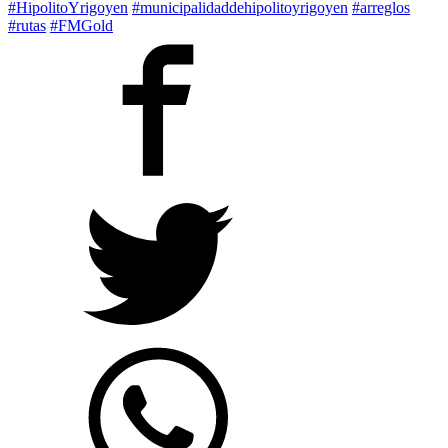
#HipolitoYrigoyen
#municipalidaddehipolitoyrigoyen
#arreglos
#rutas
#FMGold