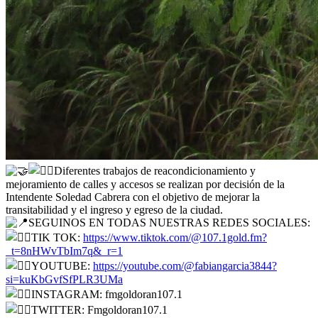
Diferentes trabajos de reacondicionamiento y
mejoramiento de calles y accesos se realizan por decisión de la
Intendente Soledad Cabrera con el objetivo de mejorar la
transitabilidad y el ingreso y egreso de la ciudad.
SEGUINOS EN TODAS NUESTRAS REDES SOCIALES:
TIK TOK:
https://www.tiktok.com/@107.1gold.fm?
_t=8nHWvTbIm7q&_r=1
YOUTUBE:
https://youtube.com/@fabiangarcia3844?
si=kuKbGvfSfPLR3UMa
INSTAGRAM: fmgoldoran107.1
TWITTER: Fmgoldoran107.1