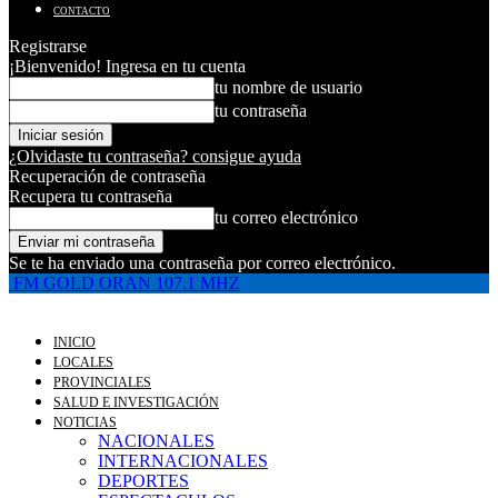
CONTACTO
Registrarse
¡Bienvenido! Ingresa en tu cuenta
tu nombre de usuario
tu contraseña
¿Olvidaste tu contraseña? consigue ayuda
Recuperación de contraseña
Recupera tu contraseña
tu correo electrónico
Se te ha enviado una contraseña por correo electrónico.
FM GOLD ORAN 107.1 MHZ
INICIO
LOCALES
PROVINCIALES
SALUD E INVESTIGACIÓN
NOTICIAS
NACIONALES
INTERNACIONALES
DEPORTES