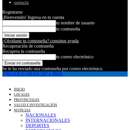
CONTACTO
Registrarse
¡Bienvenido! Ingresa en tu cuenta
tu nombre de usuario
tu contraseña
¿Olvidaste tu contraseña? consigue ayuda
Recuperación de contraseña
Recupera tu contraseña
tu correo electrónico
Se te ha enviado una contraseña por correo electrónico.
FM GOLD ORAN 107.1 MHZ
INICIO
LOCALES
PROVINCIALES
SALUD E INVESTIGACIÓN
NOTICIAS
NACIONALES
INTERNACIONALES
DEPORTES