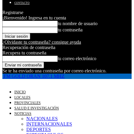
CONTACTO
Registrarse
¡Bienvenido! Ingresa en tu cuenta
tu nombre de usuario
tu contraseña
¿Olvidaste tu contraseña? consigue ayuda
Recuperación de contraseña
Recupera tu contraseña
tu correo electrónico
Se te ha enviado una contraseña por correo electrónico.
FM GOLD ORAN 107.1 MHZ
INICIO
LOCALES
PROVINCIALES
SALUD E INVESTIGACIÓN
NOTICIAS
NACIONALES
INTERNACIONALES
DEPORTES