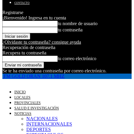
CONTACTO
Registrarse
¡Bienvenido! Ingresa en tu cuenta
tu nombre de usuario
tu contraseña
¿Olvidaste tu contraseña? consigue ayuda
Recuperación de contraseña
Recupera tu contraseña
tu correo electrónico
Se te ha enviado una contraseña por correo electrónico.
FM GOLD ORAN 107.1 MHZ
INICIO
LOCALES
PROVINCIALES
SALUD E INVESTIGACIÓN
NOTICIAS
NACIONALES
INTERNACIONALES
DEPORTES