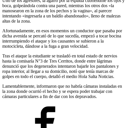
Uno de los agresores, la agarró por la espalda cubriéndole los ojos y
boca, golpeándola contra una pared, mientras los otros dos «la
manosearon en la zona de los pechos y la vagina», al parecer
intentando «ingresarla a un baldío abandonado», lleno de malezas
altas de la zona.
Afortunadamente, en esos momentos un conductor que pasaba por
dicha avenida se percató de lo que sucedía, empezó a tocar bocina
interrumpiendo el ataque y los causantes se subieron a la
motocicleta, dándose a la fuga a gran velocidad.
Tras el ataque la estudiante se trasladó en total estado de nervios
hasta la comisaría N°3 de Tres Cerritos, donde entre lágrimas
denunció que los degenerados intentaron bajarle los pantalones y
ropa interior, al llegar a su domicilio, notó que tenía marcas de
golpes en todo el cuerpo, detalló el medio Hola Salta Noticias.
Lamentablemente, informaron que no habría cámaras instaladas en
la zona donde ocurrió el hecho y se espera poder trabajar con
cámaras particulares a fin de dar con los depravados.