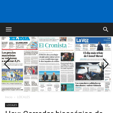
FM
GOLD
ORAN
107.1
Inicio
LOCALES
LOCALES