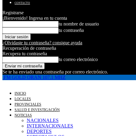
CONTACTO
Registrarse
¡Bienvenido! Ingresa en tu cuenta
tu nombre de usuario
tu contraseña
¿Olvidaste tu contraseña? consigue ayuda
Recuperación de contraseña
Recupera tu contraseña
tu correo electrónico
Se te ha enviado una contraseña por correo electrónico.
FM GOLD ORAN 107.1 MHZ
INICIO
LOCALES
PROVINCIALES
SALUD E INVESTIGACIÓN
NOTICIAS
NACIONALES
INTERNACIONALES
DEPORTES