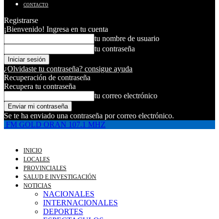
CONTACTO
Registrarse
¡Bienvenido! Ingresa en tu cuenta
tu nombre de usuario
tu contraseña
¿Olvidaste tu contraseña? consigue ayuda
Recuperación de contraseña
Recupera tu contraseña
tu correo electrónico
Se te ha enviado una contraseña por correo electrónico.
FM GOLD ORAN 107.1 MHZ
INICIO
LOCALES
PROVINCIALES
SALUD E INVESTIGACIÓN
NOTICIAS
NACIONALES
INTERNACIONALES
DEPORTES