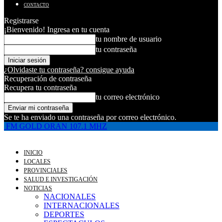
CONTACTO
Registrarse
¡Bienvenido! Ingresa en tu cuenta
tu nombre de usuario
tu contraseña
¿Olvidaste tu contraseña? consigue ayuda
Recuperación de contraseña
Recupera tu contraseña
tu correo electrónico
Se te ha enviado una contraseña por correo electrónico.
FM GOLD ORAN 107.1 MHZ
INICIO
LOCALES
PROVINCIALES
SALUD E INVESTIGACIÓN
NOTICIAS
NACIONALES
INTERNACIONALES
DEPORTES