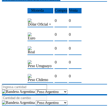
Moneda
Compra
Venta
0
0
Dólar Oficial +
0
0
Euro
0
0
Real
0
0
Peso Uruguayo
0
0
Peso Chileno