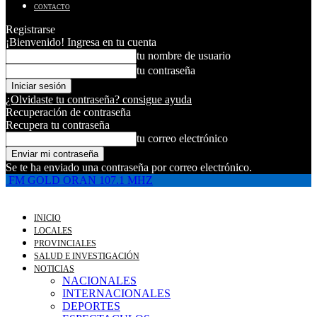
CONTACTO
Registrarse
¡Bienvenido! Ingresa en tu cuenta
tu nombre de usuario
tu contraseña
¿Olvidaste tu contraseña? consigue ayuda
Recuperación de contraseña
Recupera tu contraseña
tu correo electrónico
Se te ha enviado una contraseña por correo electrónico.
FM GOLD ORAN 107.1 MHZ
INICIO
LOCALES
PROVINCIALES
SALUD E INVESTIGACIÓN
NOTICIAS
NACIONALES
INTERNACIONALES
DEPORTES