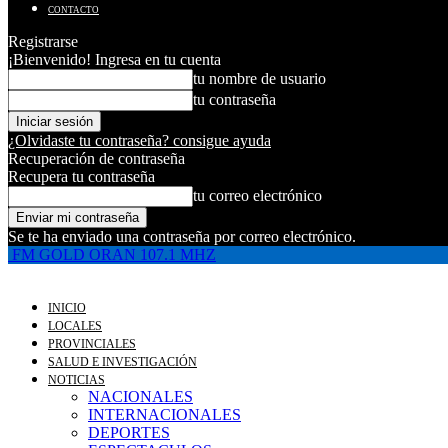
CONTACTO
Registrarse
¡Bienvenido! Ingresa en tu cuenta
tu nombre de usuario
tu contraseña
¿Olvidaste tu contraseña? consigue ayuda
Recuperación de contraseña
Recupera tu contraseña
tu correo electrónico
Se te ha enviado una contraseña por correo electrónico.
FM GOLD ORAN 107.1 MHZ
INICIO
LOCALES
PROVINCIALES
SALUD E INVESTIGACIÓN
NOTICIAS
NACIONALES
INTERNACIONALES
DEPORTES