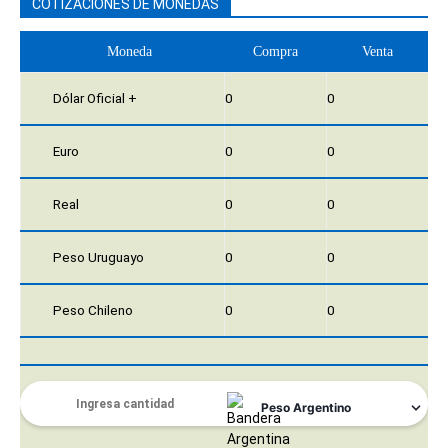
COTIZACIONES DE MONEDAS
Moneda
Compra
Venta
Dólar Oficial +
0
0
Euro
0
0
Real
0
0
Peso Uruguayo
0
0
Peso Chileno
0
0