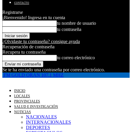
CONTACTO
Registrarse
¡Bienvenido! Ingresa en tu cuenta
tu nombre de usuario
tu contraseña
¿Olvidaste tu contraseña? consigue ayuda
Recuperación de contraseña
Recupera tu contraseña
tu correo electrónico
Se te ha enviado una contraseña por correo electrónico.
FM GOLD ORAN 107.1 MHZ
INICIO
LOCALES
PROVINCIALES
SALUD E INVESTIGACIÓN
NOTICIAS
NACIONALES
INTERNACIONALES
DEPORTES