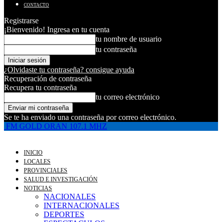
CONTACTO
Registrarse
¡Bienvenido! Ingresa en tu cuenta
tu nombre de usuario
tu contraseña
¿Olvidaste tu contraseña? consigue ayuda
Recuperación de contraseña
Recupera tu contraseña
tu correo electrónico
Se te ha enviado una contraseña por correo electrónico.
FM GOLD ORAN 107.1 MHZ
INICIO
LOCALES
PROVINCIALES
SALUD E INVESTIGACIÓN
NOTICIAS
NACIONALES
INTERNACIONALES
DEPORTES