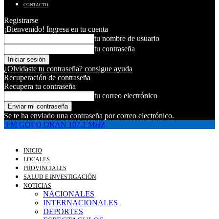
CONTACTO
Registrarse
¡Bienvenido! Ingresa en tu cuenta
tu nombre de usuario
tu contraseña
¿Olvidaste tu contraseña? consigue ayuda
Recuperación de contraseña
Recupera tu contraseña
tu correo electrónico
Se te ha enviado una contraseña por correo electrónico.
FM GOLD ORAN 107.1 MHZ
INICIO
LOCALES
PROVINCIALES
SALUD E INVESTIGACIÓN
NOTICIAS
NACIONALES
INTERNACIONALES
DEPORTES