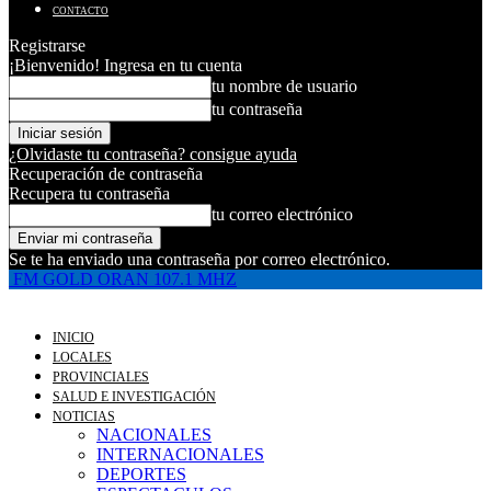
CONTACTO
Registrarse
¡Bienvenido! Ingresa en tu cuenta
tu nombre de usuario
tu contraseña
¿Olvidaste tu contraseña? consigue ayuda
Recuperación de contraseña
Recupera tu contraseña
tu correo electrónico
Se te ha enviado una contraseña por correo electrónico.
FM GOLD ORAN 107.1 MHZ
INICIO
LOCALES
PROVINCIALES
SALUD E INVESTIGACIÓN
NOTICIAS
NACIONALES
INTERNACIONALES
DEPORTES