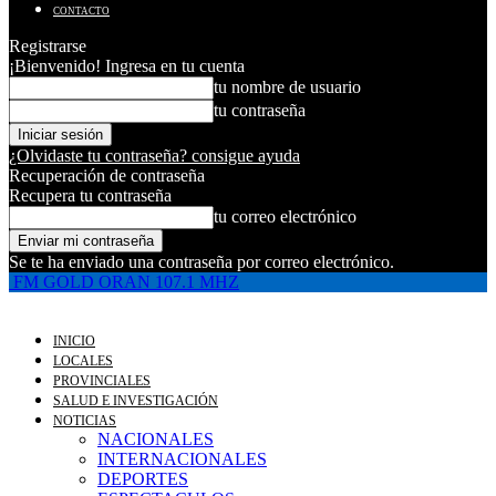
CONTACTO
Registrarse
¡Bienvenido! Ingresa en tu cuenta
tu nombre de usuario
tu contraseña
¿Olvidaste tu contraseña? consigue ayuda
Recuperación de contraseña
Recupera tu contraseña
tu correo electrónico
Se te ha enviado una contraseña por correo electrónico.
FM GOLD ORAN 107.1 MHZ
INICIO
LOCALES
PROVINCIALES
SALUD E INVESTIGACIÓN
NOTICIAS
NACIONALES
INTERNACIONALES
DEPORTES