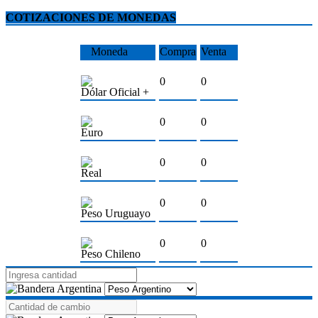
COTIZACIONES DE MONEDAS
Moneda
Compra
Venta
0
0
Dólar Oficial +
0
0
Euro
0
0
Real
0
0
Peso Uruguayo
0
0
Peso Chileno