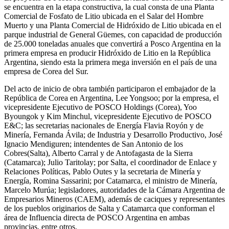
se encuentra en la etapa constructiva, la cual consta de una Planta
Comercial de Fosfato de Litio ubicada en el Salar del Hombre
Muerto y una Planta Comercial de Hidróxido de Litio ubicada en el
parque industrial de General Güemes, con capacidad de producción
de 25.000 toneladas anuales que convertirá a Posco Argentina en la
primera empresa en producir Hidróxido de Litio en la República
Argentina, siendo esta la primera mega inversión en el país de una
empresa de Corea del Sur.
Del acto de inicio de obra también participaron el embajador de la
República de Corea en Argentina, Lee Yongsoo; por la empresa, el
vicepresidente Ejecutivo de POSCO Holdings (Corea), Yoo
Byoungok y Kim Minchul, vicepresidente Ejecutivo de POSCO
E&C; las secretarias nacionales de Energía Flavia Royón y de
Minería, Fernanda Ávila; de Industria y Desarrollo Productivo, José
Ignacio Mendiguren; intendentes de San Antonio de los
Cobres(Salta), Alberto Carral y de Antofagasta de la Sierra
(Catamarca); Julio Taritolay; por Salta, el coordinador de Enlace y
Relaciones Políticas, Pablo Outes y la secretaria de Minería y
Energía, Romina Sassarini; por Catamarca, el ministro de Minería,
Marcelo Murúa; legisladores, autoridades de la Cámara Argentina de
Empresarios Mineros (CAEM), además de caciques y representantes
de los pueblos originarios de Salta y Catamarca que conforman el
área de Influencia directa de POSCO Argentina en ambas
provincias, entre otros.