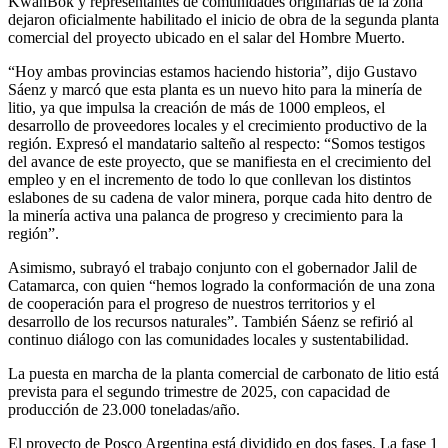
KwanBok y representantes de comunidades originarias de la zona
dejaron oficialmente habilitado el inicio de obra de la segunda planta
comercial del proyecto ubicado en el salar del Hombre Muerto.
“Hoy ambas provincias estamos haciendo historia”, dijo Gustavo
Sáenz y marcó que esta planta es un nuevo hito para la minería de
litio, ya que impulsa la creación de más de 1000 empleos, el
desarrollo de proveedores locales y el crecimiento productivo de la
región. Expresó el mandatario salteño al respecto: “Somos testigos
del avance de este proyecto, que se manifiesta en el crecimiento del
empleo y en el incremento de todo lo que conllevan los distintos
eslabones de su cadena de valor minera, porque cada hito dentro de
la minería activa una palanca de progreso y crecimiento para la
región”.
Asimismo, subrayó el trabajo conjunto con el gobernador Jalil de
Catamarca, con quien “hemos logrado la conformación de una zona
de cooperación para el progreso de nuestros territorios y el
desarrollo de los recursos naturales”. También Sáenz se refirió al
continuo diálogo con las comunidades locales y sustentabilidad.
La puesta en marcha de la planta comercial de carbonato de litio está
prevista para el segundo trimestre de 2025, con capacidad de
producción de 23.000 toneladas/año.
El proyecto de Posco Argentina está dividido en dos fases. La fase 1