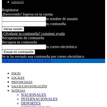
CONTACTO
Registrarse
¡Bienvenido! Ingresa en tu cuenta
tu nombre de usuario
tu contraseña
¿Olvidaste tu contraseña? consigue ayuda
Recuperación de contraseña
Recupera tu contraseña
tu correo electrónico
Se te ha enviado una contraseña por correo electrónico.
FM GOLD ORAN 107.1 MHZ
INICIO
LOCALES
PROVINCIALES
SALUD E INVESTIGACIÓN
NOTICIAS
NACIONALES
INTERNACIONALES
DEPORTES