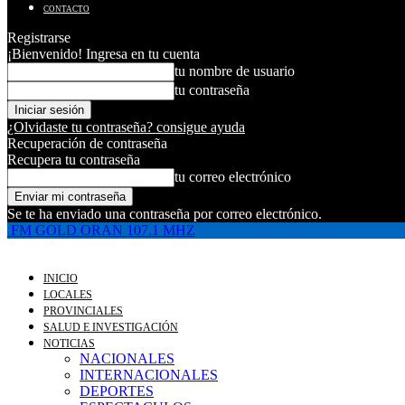
CONTACTO
Registrarse
¡Bienvenido! Ingresa en tu cuenta
tu nombre de usuario
tu contraseña
¿Olvidaste tu contraseña? consigue ayuda
Recuperación de contraseña
Recupera tu contraseña
tu correo electrónico
Se te ha enviado una contraseña por correo electrónico.
FM GOLD ORAN 107.1 MHZ
INICIO
LOCALES
PROVINCIALES
SALUD E INVESTIGACIÓN
NOTICIAS
NACIONALES
INTERNACIONALES
DEPORTES