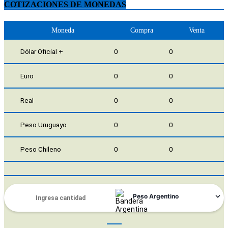
COTIZACIONES DE MONEDAS
Moneda
Compra
Venta
Dólar Oficial +
0
0
Euro
0
0
Real
0
0
Peso Uruguayo
0
0
Peso Chileno
0
0