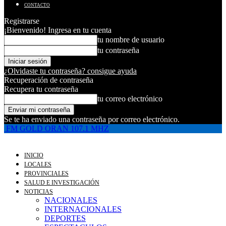
CONTACTO
Registrarse
¡Bienvenido! Ingresa en tu cuenta
tu nombre de usuario
tu contraseña
¿Olvidaste tu contraseña? consigue ayuda
Recuperación de contraseña
Recupera tu contraseña
tu correo electrónico
Se te ha enviado una contraseña por correo electrónico.
FM GOLD ORAN 107.1 MHZ
INICIO
LOCALES
PROVINCIALES
SALUD E INVESTIGACIÓN
NOTICIAS
NACIONALES
INTERNACIONALES
DEPORTES