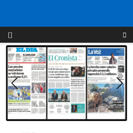
FM
GOLD
ORAN
107.1