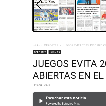
Inicio
DEPORTES
JUEGOS EVITA 2023: INSCRIPCI
DEPORTES
LOCALES
JUEGOS EVITA 2
ABIERTAS EN E
19 abril, 2023
Escuchar esta noticia
▶
Powered by Estudios Max