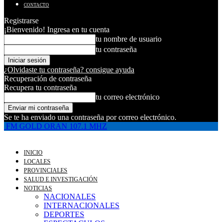
CONTACTO
Registrarse
¡Bienvenido! Ingresa en tu cuenta
tu nombre de usuario
tu contraseña
¿Olvidaste tu contraseña? consigue ayuda
Recuperación de contraseña
Recupera tu contraseña
tu correo electrónico
Se te ha enviado una contraseña por correo electrónico.
FM GOLD ORAN 107.1 MHZ
INICIO
LOCALES
PROVINCIALES
SALUD E INVESTIGACIÓN
NOTICIAS
NACIONALES
INTERNACIONALES
DEPORTES