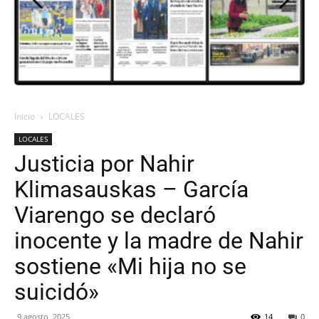
ORAN
107.1
Inicio
LOCALES
LOCALES
MHZ
Justicia por Nahir
Klimasauskas – García
Viarengo se declaró
inocente y la madre de Nahir
sostiene «Mi hija no se
suicidó»
9 agosto, 2025
14
0