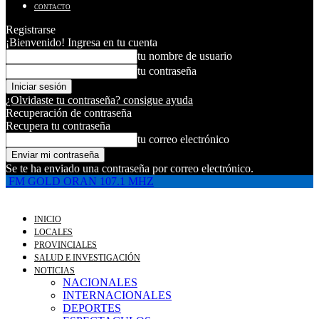
CONTACTO
Registrarse
¡Bienvenido! Ingresa en tu cuenta
tu nombre de usuario
tu contraseña
¿Olvidaste tu contraseña? consigue ayuda
Recuperación de contraseña
Recupera tu contraseña
tu correo electrónico
Se te ha enviado una contraseña por correo electrónico.
FM GOLD ORAN 107.1 MHZ
INICIO
LOCALES
PROVINCIALES
SALUD E INVESTIGACIÓN
NOTICIAS
NACIONALES
INTERNACIONALES
DEPORTES