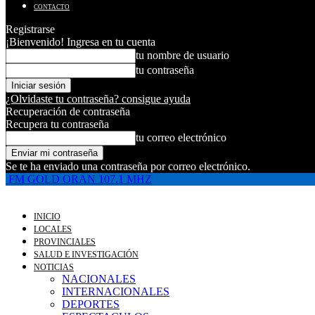
CONTACTO
Registrarse
¡Bienvenido! Ingresa en tu cuenta
tu nombre de usuario
tu contraseña
¿Olvidaste tu contraseña? consigue ayuda
Recuperación de contraseña
Recupera tu contraseña
tu correo electrónico
Se te ha enviado una contraseña por correo electrónico.
FM GOLD ORAN 107.1 MHZ
INICIO
LOCALES
PROVINCIALES
SALUD E INVESTIGACIÓN
NOTICIAS
NACIONALES
INTERNACIONALES
DEPORTES