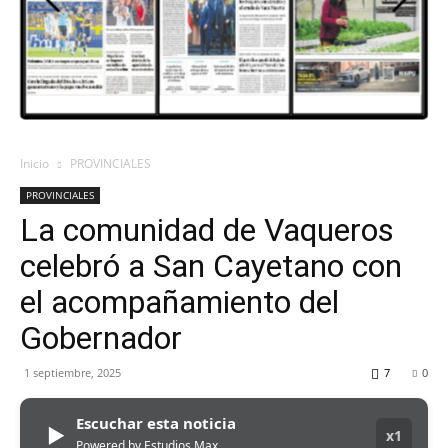
ORAN
107.1
Inicio
PROVINCIALES
PROVINCIALES
MHZ
La comunidad de Vaqueros
celebró a San Cayetano con
el acompañamiento del
Gobernador
1 septiembre, 2025
7
0
Escuchar esta noticia
▶
x1
Powered by Estudios Max