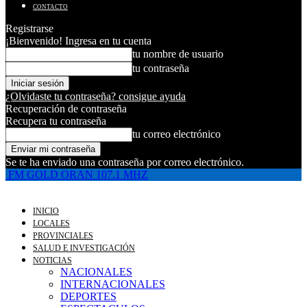
CONTACTO
Registrarse
¡Bienvenido! Ingresa en tu cuenta
tu nombre de usuario
tu contraseña
¿Olvidaste tu contraseña? consigue ayuda
Recuperación de contraseña
Recupera tu contraseña
tu correo electrónico
Se te ha enviado una contraseña por correo electrónico.
FM GOLD ORAN 107.1 MHZ
INICIO
LOCALES
PROVINCIALES
SALUD E INVESTIGACIÓN
NOTICIAS
NACIONALES
INTERNACIONALES
DEPORTES