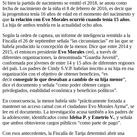
Si bien la partida de nacimiento se emitió el 2018, se anota como
fecha de nacimiento de la niña el 8 de febrero de 2016, es decir que
la progenitora tenía 16 años de edad en el momento del nacimiento y
que
la relación con Evo Morales ocurrió cuando tenía 15 años
.
La hija de ambos tendría en la actualidad ocho años.
Según la orden de captura, un informe de inteligencia remitido a la
Fiscalía el 26 de septiembre señala “las circunstancias” en las que se
habría producido la concepción de la menor. Dice que entre 2014 y
2015, el entonces presidente
Evo Morales
creó, a través de
diferentes organizaciones, la denominada “Guardia Juvenil”,
conformada por jóvenes de entre 14 y 15 años de diferentes regiones
del país. Los padres de Cindy S.V.P. habrían inscrito a su hija en esa
organización con el objetivo de obtener beneficios, “es
decir
conseguir lo que deseaban a cambio de su hija menor
”,
dice el documento y señala “como poder obtener cargos
privilegiados, estabilidad económica y beneficios políticos”.
En consecuencia, la menor habría sido “prácticamente forzada a
mantener un acceso carnal con el ciudadano Evo Morales Ayma”, se
lee en el documento. La investigación acusa también a los padres de
la adolescente, identificados como
Idelsa P. y Emetrio V.
, y señala
que ambos obtuvieron cargos públicos “como parte de pago”.
Con esos antecedentes, la Fiscalía de Tarija determinó abrir una