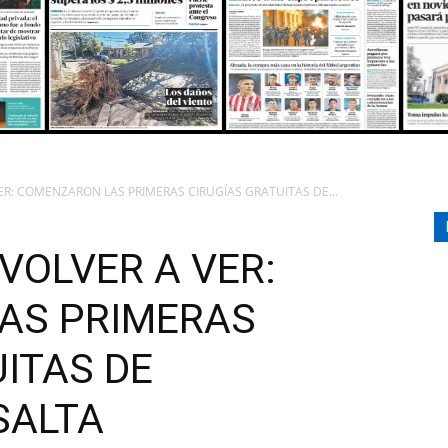
GOLD
ORAN
ER: COMENZARON LAS PRIMERAS CIRUGÍAS GRATUITAS DE...
VOLVER A VER:
107.1
AS PRIMERAS
ITAS DE
SALTA
MHZ