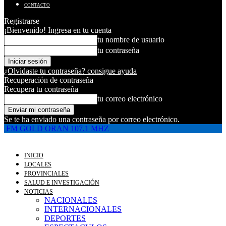
CONTACTO
Registrarse
¡Bienvenido! Ingresa en tu cuenta
tu nombre de usuario
tu contraseña
¿Olvidaste tu contraseña? consigue ayuda
Recuperación de contraseña
Recupera tu contraseña
tu correo electrónico
Se te ha enviado una contraseña por correo electrónico.
FM GOLD ORAN 107.1 MHZ
INICIO
LOCALES
PROVINCIALES
SALUD E INVESTIGACIÓN
NOTICIAS
NACIONALES
INTERNACIONALES
DEPORTES