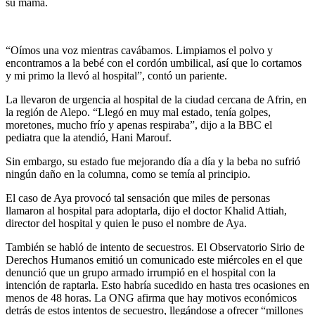
su mamá.
“Oímos una voz mientras cavábamos. Limpiamos el polvo y
encontramos a la bebé con el cordón umbilical, así que lo cortamos
y mi primo la llevó al hospital”, contó un pariente.
La llevaron de urgencia al hospital de la ciudad cercana de Afrin, en
la región de Alepo. “Llegó en muy mal estado, tenía golpes,
moretones, mucho frío y apenas respiraba”, dijo a la BBC el
pediatra que la atendió, Hani Marouf.
Sin embargo, su estado fue mejorando día a día y la beba no sufrió
ningún daño en la columna, como se temía al principio.
El caso de Aya provocó tal sensación que miles de personas
llamaron al hospital para adoptarla, dijo el doctor Khalid Attiah,
director del hospital y quien le puso el nombre de Aya.
También se habló de intento de secuestros. El Observatorio Sirio de
Derechos Humanos emitió un comunicado este miércoles en el que
denunció que un grupo armado irrumpió en el hospital con la
intención de raptarla. Esto habría sucedido en hasta tres ocasiones en
menos de 48 horas. La ONG afirma que hay motivos económicos
detrás de estos intentos de secuestro, llegándose a ofrecer “millones