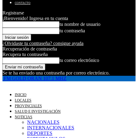
CONTACTO
Registrarse
¡Bienvenido! Ingresa en tu cuenta
tu nombre de usuario
tu contraseña
¿Olvidaste tu contraseña? consigue ayuda
Recuperación de contraseña
Recupera tu contraseña
tu correo electrónico
Se te ha enviado una contraseña por correo electrónico.
FM GOLD ORAN 107.1 MHZ
INICIO
LOCALES
PROVINCIALES
SALUD E INVESTIGACIÓN
NOTICIAS
NACIONALES
INTERNACIONALES
DEPORTES