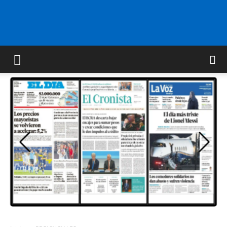
FM
GOLD
ORAN
107.1