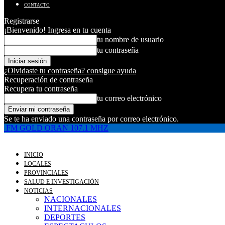
CONTACTO
Registrarse
¡Bienvenido! Ingresa en tu cuenta
tu nombre de usuario
tu contraseña
¿Olvidaste tu contraseña? consigue ayuda
Recuperación de contraseña
Recupera tu contraseña
tu correo electrónico
Se te ha enviado una contraseña por correo electrónico.
FM GOLD ORAN 107.1 MHZ
INICIO
LOCALES
PROVINCIALES
SALUD E INVESTIGACIÓN
NOTICIAS
NACIONALES
INTERNACIONALES
DEPORTES