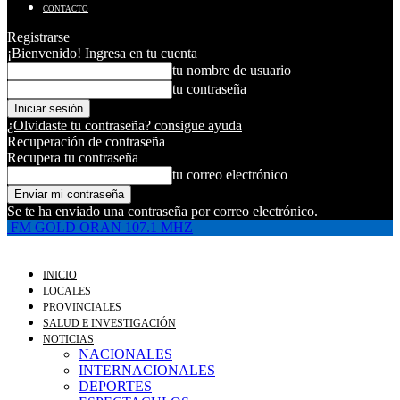
CONTACTO
Registrarse
¡Bienvenido! Ingresa en tu cuenta
tu nombre de usuario
tu contraseña
¿Olvidaste tu contraseña? consigue ayuda
Recuperación de contraseña
Recupera tu contraseña
tu correo electrónico
Se te ha enviado una contraseña por correo electrónico.
FM GOLD ORAN 107.1 MHZ
INICIO
LOCALES
PROVINCIALES
SALUD E INVESTIGACIÓN
NOTICIAS
NACIONALES
INTERNACIONALES
DEPORTES