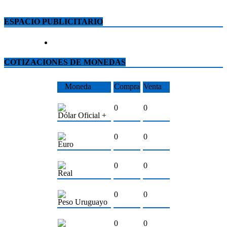
ESPACIO PUBLICITARIO
COTIZACIONES DE MONEDAS
Moneda
Compra
Venta
0
0
Dólar Oficial +
0
0
Euro
0
0
Real
0
0
Peso Uruguayo
0
0