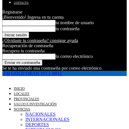
CONTACTO
Registrarse
¡Bienvenido! Ingresa en tu cuenta
tu nombre de usuario
tu contraseña
¿Olvidaste tu contraseña? consigue ayuda
Recuperación de contraseña
Recupera tu contraseña
tu correo electrónico
Se te ha enviado una contraseña por correo electrónico.
FM GOLD ORAN 107.1 MHZ
INICIO
LOCALES
PROVINCIALES
SALUD E INVESTIGACIÓN
NOTICIAS
NACIONALES
INTERNACIONALES
DEPORTES