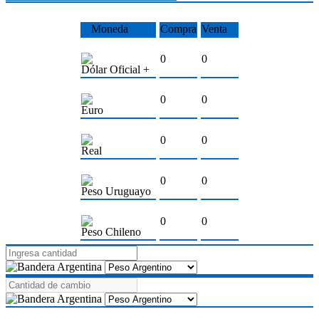
Moneda
Compra
Venta
0
0
Dólar Oficial +
0
0
Euro
0
0
Real
0
0
Peso Uruguayo
0
0
Peso Chileno