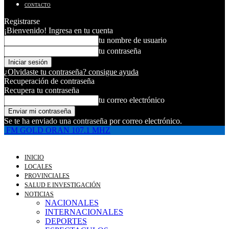
CONTACTO
Registrarse
¡Bienvenido! Ingresa en tu cuenta
tu nombre de usuario
tu contraseña
¿Olvidaste tu contraseña? consigue ayuda
Recuperación de contraseña
Recupera tu contraseña
tu correo electrónico
Se te ha enviado una contraseña por correo electrónico.
FM GOLD ORAN 107.1 MHZ
INICIO
LOCALES
PROVINCIALES
SALUD E INVESTIGACIÓN
NOTICIAS
NACIONALES
INTERNACIONALES
DEPORTES