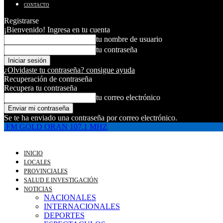
CONTACTO
Registrarse
¡Bienvenido! Ingresa en tu cuenta
tu nombre de usuario
tu contraseña
¿Olvidaste tu contraseña? consigue ayuda
Recuperación de contraseña
Recupera tu contraseña
tu correo electrónico
Se te ha enviado una contraseña por correo electrónico.
FM GOLD ORAN 107.1 MHZ
INICIO
LOCALES
PROVINCIALES
SALUD E INVESTIGACIÓN
NOTICIAS
NACIONALES
INTERNACIONALES
DEPORTES