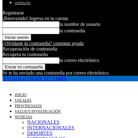
CONTACTO
Registrarse
¡Bienvenido! Ingresa en tu cuenta
tu nombre de usuario
tu contraseña
¿Olvidaste tu contraseña? consigue ayuda
Recuperación de contraseña
Recupera tu contraseña
tu correo electrónico
Se te ha enviado una contraseña por correo electrónico.
FM GOLD ORAN 107.1 MHZ
INICIO
LOCALES
PROVINCIALES
SALUD E INVESTIGACIÓN
NOTICIAS
NACIONALES
INTERNACIONALES
DEPORTES