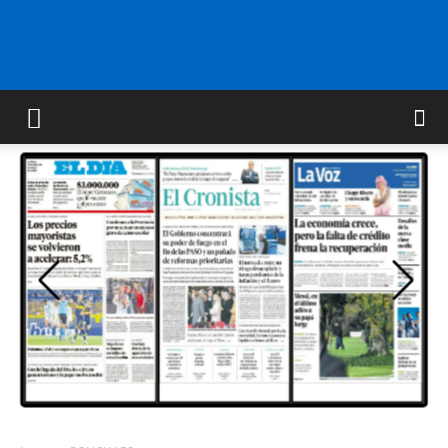
FM
GOLD
ORAN
107.1