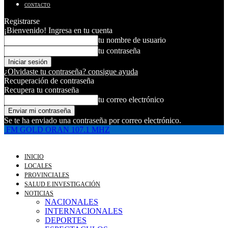
CONTACTO
Registrarse
¡Bienvenido! Ingresa en tu cuenta
tu nombre de usuario
tu contraseña
¿Olvidaste tu contraseña? consigue ayuda
Recuperación de contraseña
Recupera tu contraseña
tu correo electrónico
Se te ha enviado una contraseña por correo electrónico.
FM GOLD ORAN 107.1 MHZ
INICIO
LOCALES
PROVINCIALES
SALUD E INVESTIGACIÓN
NOTICIAS
NACIONALES
INTERNACIONALES
DEPORTES