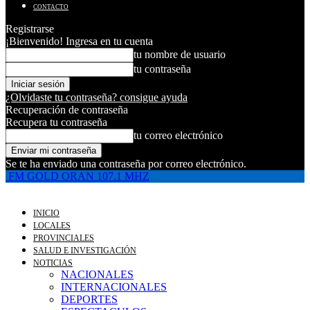
CONTACTO
Registrarse
¡Bienvenido! Ingresa en tu cuenta
tu nombre de usuario
tu contraseña
¿Olvidaste tu contraseña? consigue ayuda
Recuperación de contraseña
Recupera tu contraseña
tu correo electrónico
Se te ha enviado una contraseña por correo electrónico.
FM GOLD ORAN 107.1 MHZ
INICIO
LOCALES
PROVINCIALES
SALUD E INVESTIGACIÓN
NOTICIAS
NACIONALES
INTERNACIONALES
DEPORTES