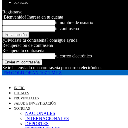
CONTACTO
Registrarse
¡Bienvenido! Ingresa en tu cuenta
tu nombre de usuario
tu contraseña
¿Olvidaste tu contraseña? consigue ayuda
Recuperación de contraseña
Recupera tu contraseña
tu correo electrónico
Se te ha enviado una contraseña por correo electrónico.
FM GOLD ORAN 107.1 MHZ
INICIO
LOCALES
PROVINCIALES
SALUD E INVESTIGACIÓN
NOTICIAS
NACIONALES
INTERNACIONALES
DEPORTES