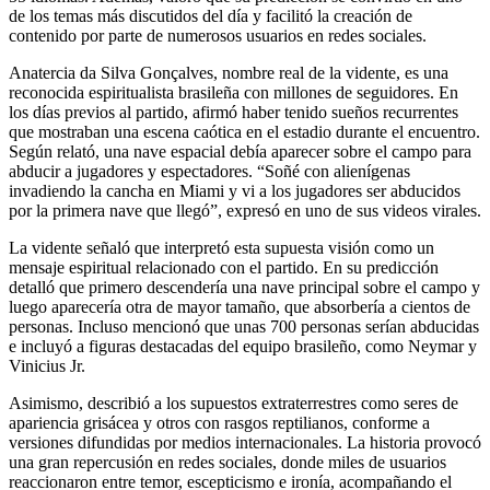
de los temas más discutidos del día y facilitó la creación de
contenido por parte de numerosos usuarios en redes sociales.
Anatercia da Silva Gonçalves, nombre real de la vidente, es una
reconocida espiritualista brasileña con millones de seguidores. En
los días previos al partido, afirmó haber tenido sueños recurrentes
que mostraban una escena caótica en el estadio durante el encuentro.
Según relató, una nave espacial debía aparecer sobre el campo para
abducir a jugadores y espectadores. “Soñé con alienígenas
invadiendo la cancha en Miami y vi a los jugadores ser abducidos
por la primera nave que llegó”, expresó en uno de sus videos virales.
La vidente señaló que interpretó esta supuesta visión como un
mensaje espiritual relacionado con el partido. En su predicción
detalló que primero descendería una nave principal sobre el campo y
luego aparecería otra de mayor tamaño, que absorbería a cientos de
personas. Incluso mencionó que unas 700 personas serían abducidas
e incluyó a figuras destacadas del equipo brasileño, como Neymar y
Vinicius Jr.
Asimismo, describió a los supuestos extraterrestres como seres de
apariencia grisácea y otros con rasgos reptilianos, conforme a
versiones difundidas por medios internacionales. La historia provocó
una gran repercusión en redes sociales, donde miles de usuarios
reaccionaron entre temor, escepticismo e ironía, acompañando el