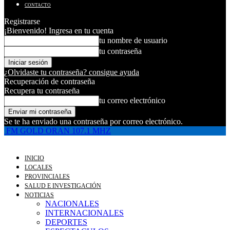
CONTACTO
Registrarse
¡Bienvenido! Ingresa en tu cuenta
tu nombre de usuario
tu contraseña
¿Olvidaste tu contraseña? consigue ayuda
Recuperación de contraseña
Recupera tu contraseña
tu correo electrónico
Se te ha enviado una contraseña por correo electrónico.
FM GOLD ORAN 107.1 MHZ
INICIO
LOCALES
PROVINCIALES
SALUD E INVESTIGACIÓN
NOTICIAS
NACIONALES
INTERNACIONALES
DEPORTES