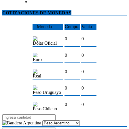
COTIZACIONES DE MONEDAS
Moneda
Compra
Venta
0
0
Dólar Oficial +
0
0
Euro
0
0
Real
0
0
Peso Uruguayo
0
0
Peso Chileno