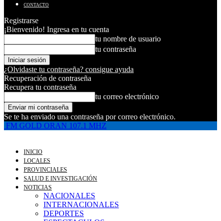
CONTACTO
Registrarse
¡Bienvenido! Ingresa en tu cuenta
tu nombre de usuario
tu contraseña
¿Olvidaste tu contraseña? consigue ayuda
Recuperación de contraseña
Recupera tu contraseña
tu correo electrónico
Se te ha enviado una contraseña por correo electrónico.
FM GOLD ORAN 107.1 MHZ
INICIO
LOCALES
PROVINCIALES
SALUD E INVESTIGACIÓN
NOTICIAS
NACIONALES
INTERNACIONALES
DEPORTES