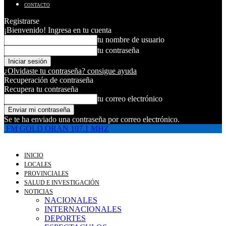
CONTACTO
Registrarse
¡Bienvenido! Ingresa en tu cuenta
tu nombre de usuario
tu contraseña
¿Olvidaste tu contraseña? consigue ayuda
Recuperación de contraseña
Recupera tu contraseña
tu correo electrónico
Se te ha enviado una contraseña por correo electrónico.
FM GOLD ORAN 107.1 MHZ
INICIO
LOCALES
PROVINCIALES
SALUD E INVESTIGACIÓN
NOTICIAS
NACIONALES
INTERNACIONALES
DEPORTES