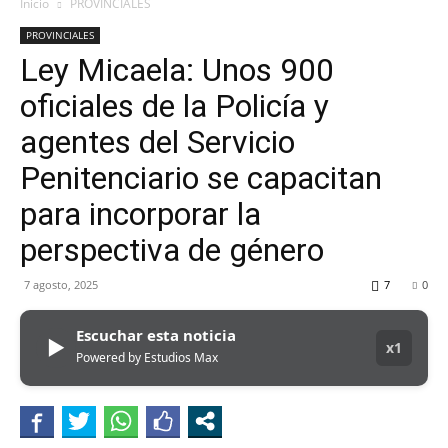
MHZ
Inicio
PROVINCIALES
PROVINCIALES
Ley Micaela: Unos 900
oficiales de la Policía y
agentes del Servicio
Penitenciario se capacitan
para incorporar la
perspectiva de género
7 agosto, 2025
7
0
Escuchar esta noticia
▶
x1
Powered by Estudios Max