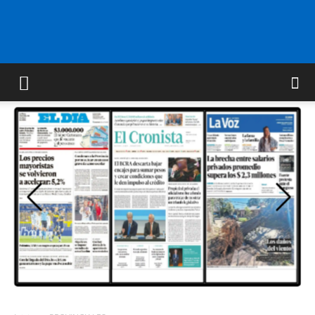
FM
GOLD
ORAN
107.1